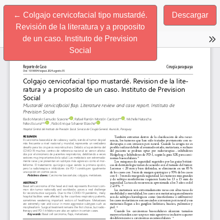
Volver a los detalles del artículo
←
Colgajo cervicofacial tipo mustardé.
Descargar
Revisión de la literatura y a proposito
de un caso. Instituto de Prevision
Social