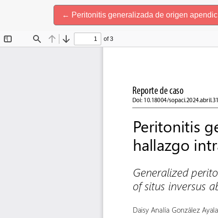
Volver a los detalles del artículo
←
Peritonitis generalizada de origen apendic