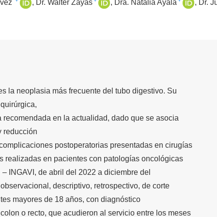
+
+
+
ávez
Dr. Walter Zayas
Dra. Natalia Ayala
Dr. J
es la neoplasia más frecuente del tubo digestivo. Su
quirúrgica,
la recomendada en la actualidad, dado que se asocia
y reducción
s complicaciones postoperatorias presentadas en cirugías
s realizadas en pacientes con patologías oncológicas
l – INGAVI, de abril del 2022 a diciembre del
observacional, descriptivo, retrospectivo, de corte
ntes mayores de 18 años, con diagnóstico
olon o recto, que acudieron al servicio entre los meses