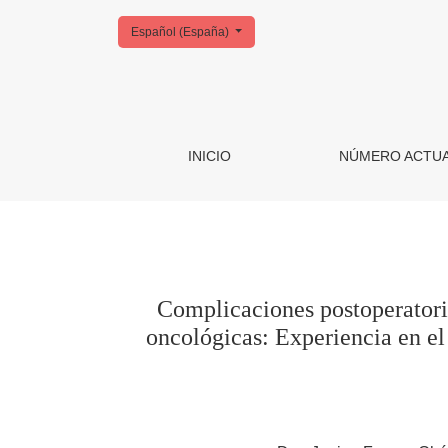
Cambiar el idioma. El actual es:
Español (España)
Complicaciones postoperatorias de cirugías col
INICIO
NÚMERO ACTU
Complicaciones postoperatoria
oncológicas: Experiencia en el 