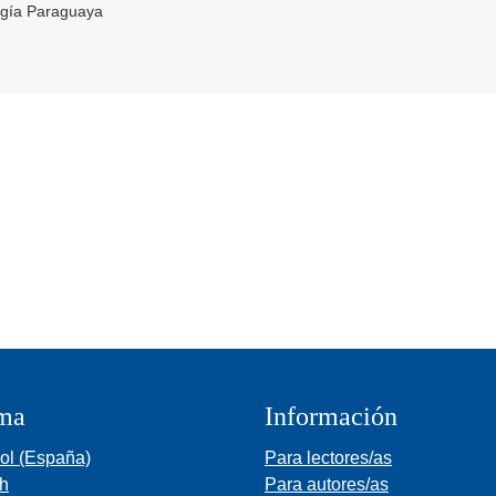
ugía Paraguaya
ma
Información
ol (España)
Para lectores/as
sh
Para autores/as